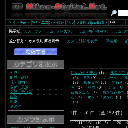
Nikon Digital.Net
D50
ニコン 一眼レフカメラ専用 PhotoBBS
掲示板
：
カメラフォーラム
|
レンズフォーラム
|
初心者用フォーラム
|
雑
並び替え
：
カメラ別 簡易表示
|
カメラ別 詳細表示
|
新着順
|
人物
紅葉の中の老木
（1）
孔雀の美
町並・建物
（2）
F-2
（0）
ブルーインパ
花・植物
（3）
田植え前
（5）
雲行き
（
自然・風景
滝
（2）
慈雨
（6）
チューリッ
交通・乗り物
後路を走る
（3）
穏かな夕暮れ
動物
る
（3）
ホンノリ微かに
（6）
四季
（3）
その他
1件 ～20 件 （全 152 件
2011/12/31 （19:45）
2011/0
No.105649
N