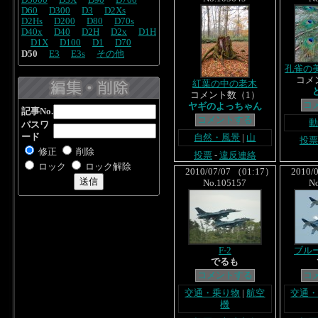
D5000
D3X
D90
D700
D60
D300
D3
D2Xs
D2Hs
D200
D80
D70s
D40x
D40
D2H
D2x
D1H
D1X
D100
D1
D70
D50
E3
E3s
その他
孔雀の
コメ
紅葉の中の老木
コメント数（1）
コ
ヤギのよっちゃん
記事No.
コメントする
パスワ
ード
自然・風景
|
山
投票
修正
削除
投票
-
違反連絡
ロック
ロック解除
2010/07/07 （01:17）
2010/0
No.105157
N
F-2
ブル
でるも
コメントする
コ
交通・乗り物
|
航空
交通
機