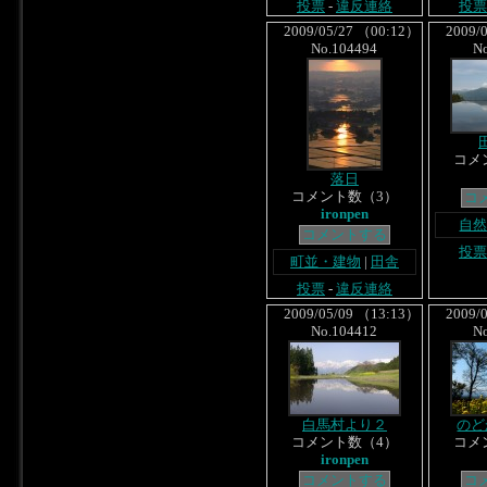
投票
-
違反連絡
投票
2009/05/27 （00:12）
2009/0
No.104494
N
コメ
落日
コメント数（3）
コ
ironpen
自
コメントする
投票
町並・建物
|
田舎
投票
-
違反連絡
2009/05/09 （13:13）
2009/0
No.104412
N
白馬村より２
のど
コメント数（4）
コメ
ironpen
コメントする
コ