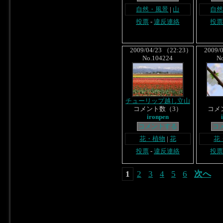
自然・風景
|
山
自
投票
-
違反連絡
投票
2009/04/23 （22:23）
2009/0
No.104224
N
チューリップ越し立山
コメント数（3）
コメ
ironpen
コメントする
コ
花・植物
|
花
花
投票
-
違反連絡
投票
1
2
3
4
5
6
次へ