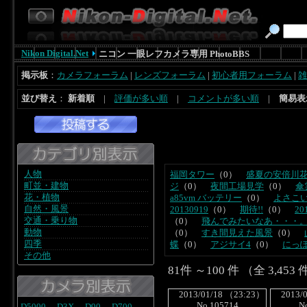
Nikon Digital.Net
ニコン 一眼レフカメラ専用 PhotoBBS
掲示板
：
カメラフォーラム
|
レンズフォーラム
|
初心者用フォーラム
|
雑
並び替え
：
新着順
|
評価が多い順
|
コメントが多い順
|
簡易表
人物
福岡タワー
（0）
盛夏の安倍川
町並・建物
ジ
（0）
夜間工場見学
（0）
傘
花・植物
a85vm バッテリー
（0）
よさこ
自然・風景
20130919
（0）
期待!!
（0）
20
交通・乗り物
（0）
飛んでみたいなあ・・・
動物
（0）
すき間見えた風景
（0）
四季
蝶
（0）
アジサイ4
（0）
にっぽ
その他
81件 ～100 件 （全 3,45
2013/01/18 （23:23）
2013/0
No.105714
N