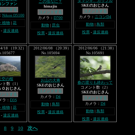
タマシギ、カップル
この虫なに？
コンファン
SKEのおじさん
himajin
メントする
コメントする
コメントする
：
Nikon D5100
カメラ：
ニコンD4
カメラ：
D700
・植物
|
花
動物
|
鳥類
動物
|
昆虫
-
違反連絡
投票
-
違反連絡
投票
-
違反連絡
4/18 （19:32）
2012/06/08 （20:39）
2012/06/06 （21:38）
o.105677
No.105694
No.105691
天空の桜
お山の大将
春の渡りも終わって
ント数（1）
SKEのおじさん
コメント数（2）
ＡＯおじさん
コメントする
SKEのおじさん
メントする
カメラ：
D4
コメントする
メラ：
D3S
カメラ：
D4
動物
|
鳥類
・植物
|
花
動物
|
鳥類
投票
-
違反連絡
-
違反連絡
投票
-
違反連絡
8
9
10
次へ