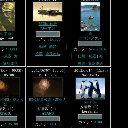
昼間の休息
ぴーすけ
No Title
海
コメントする
gi-Freak
ニコンファン
カメラ：
D5000
メントする
コメントする
動物
|
鳥類
メラ：
D800
カメラ：
Nikon Ｄ４
投票
-
違反連絡
然・風景
|
海
自然・風景
|
海
-
違反連絡
投票
-
違反連絡
8/07 （00:09）
2012/08/07 （00:06）
2012/07/14 （15:51）
o.105708
No.105707
No.105706
念公園・花火大
昭和記念公園・花火大
No Title
会
会
投票数（1）
票数（1）
投票数（1）
koreanair
ATARU
ATARU
コメントする
メントする
コメントする
カメラ：
D700
ラ：
D5100
カメラ：
D5100