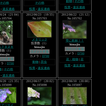
動物
|
その他
その他
その他
投票
-
違反連絡
-
違反連絡
投票
-
違反連絡
6/24 （21:04）
2012/06/23 （19:55）
2012/06/22 （21:12）
o.105704
No.105703
No.105702
メタリック
雫に乾杯！！
投票数（1）
himajin
生？タヌキ
himajin
コメントする
票数（1）
コメントする
カメラ：
D700
himajin
カメラ：
D700
メントする
花・植物
|
花
動物
|
昆虫
メラ：
D700
投票
-
違反連絡
投票
-
違反連絡
物
|
その他
-
違反連絡
6/20 （21:35）
2012/06/17 （20:02）
2012/06/10 （20:00）
o.105699
No.105698
No.105697
クアジサイ