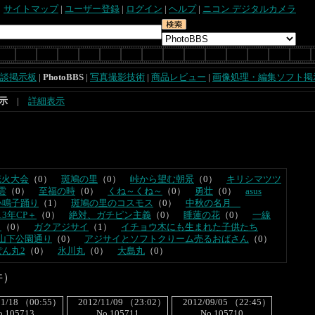
サイトマップ
|
ユーザー登録
|
ログイン
|
ヘルプ
|
ニコン デジタルカメラ
談掲示板
|
PhotoBBS
|
写真撮影技術
|
商品レビュー
|
画像処理・編集ソフト掲
示
|
詳細表示
花火大会
（0）
斑鳩の里
（0）
峠から望む朝景
（0）
キリシマツツ
雲
（0）
至福の時
（0）
くね～くね～
（0）
勇壮
（0）
asus
い鳴子踊り
（1）
斑鳩の里のコスモス
（0）
中秋の名月
13年CP＋
（0）
絶対、ガチピン主義
（0）
睡蓮の花
（0）
一線
。
（0）
ガクアジサイ
（1）
イチョウ木にも生まれた子供たち
山下公園通り
（0）
アジサイとソフトクりーム売るおばさん
（0）
ん丸2
（0）
氷川丸
（0）
大島丸
（0）
3 件）
1/18 （00:55）
2012/11/09 （23:02）
2012/09/05 （22:45）
o.105713
No.105711
No.105710