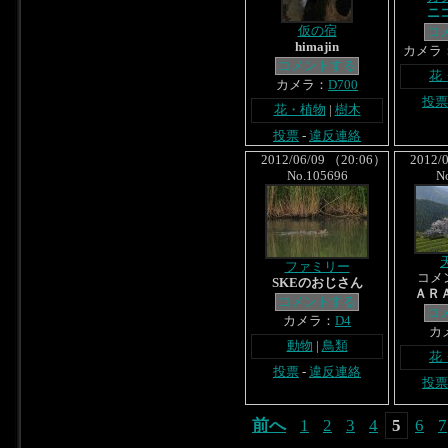
ニ
仮の宿
コ
himajin
カメラ
コメントする
花
カメラ：
D700
投票
花・植物
|
樹木
投票
-
違反連絡
2012/06/09 （20:06）
2012/0
No.105696
N
ファミリー
コメ
SKEのおじさん
ＡＲ
コメントする
コ
カメラ：
D4
カ
動物
|
鳥類
花
投票
-
違反連絡
投票
前へ
1
2
3
4
5
6
7