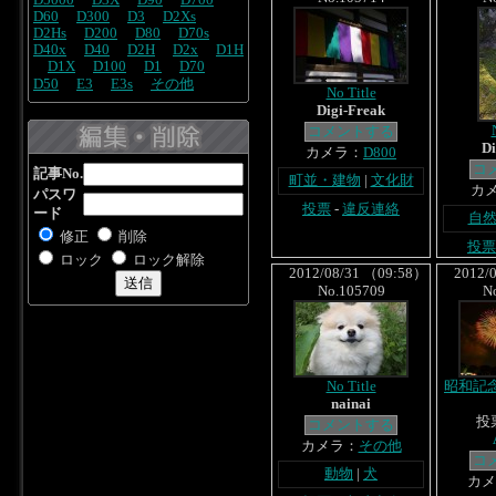
D5000
D3X
D90
D700
D60
D300
D3
D2Xs
D2Hs
D200
D80
D70s
D40x
D40
D2H
D2x
D1H
D1X
D100
D1
D70
D50
E3
E3s
その他
No Title
Digi-Freak
コメントする
Di
カメラ：
D800
コ
記事No.
町並・建物
|
文化財
カ
パスワ
投票
-
違反連絡
ード
自
修正
削除
投票
ロック
ロック解除
2012/08/31 （09:58）
2012/0
No.105709
N
No Title
昭和記
nainai
投
コメントする
カメラ：
その他
コ
動物
|
犬
カメ