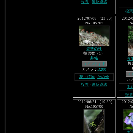
投票
-
違反連絡
投票
2012/07/08 （23:36）
2012/0
No.105705
N
奇態の杜
投票数（1）
井蛙
野
投
コメントする
カメラ：
D200
コ
花・植物
|
その他
カ
投票
-
違反連絡
動
投票
2012/06/21 （19:39）
2012/0
No.105700
N
ガ