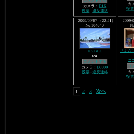
コメントする
カ
カメラ：
D1X
投票
投票
-
違反連絡
2009/09/07 （22:51）
2009/0
No.104640
N
『よさ
No Title
tea
ニ
コメントする
コ
カメラ：
D3000
カ
投票
-
違反連絡
投票
1
2
3
次へ