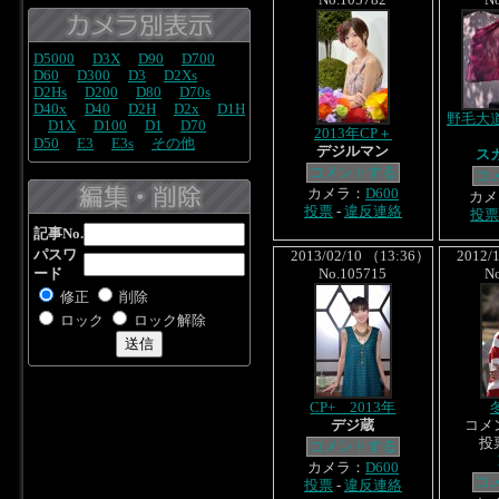
No.105782
N
D5000
D3X
D90
D700
D60
D300
D3
D2Xs
D2Hs
D200
D80
D70s
D40x
D40
D2H
D2x
D1H
野毛大
D1X
D100
D1
D70
2013年CP＋
D50
E3
E3s
その他
デジルマン
ス
コメントする
コ
カメラ：
D600
カメ
投票
-
違反連絡
投票
記事No.
パスワ
2013/02/10 （13:36）
2012/1
ード
No.105715
N
修正
削除
ロック
ロック解除
CP+ 2013年
デジ蔵
コメ
投
コメントする
カメラ：
D600
コ
投票
-
違反連絡