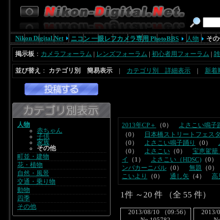
Nikon Digital.Net
ニコン 一眼レフカメラ専用 PhotoBBS
人物
その
掲示板
：
カメラフォーラム
|
レンズフォーラム
|
初心者用フォーラム
|
雑
並び替え
：
カテゴリ別 簡易表示
|
カテゴリ別 詳細表示
|
新着
人物
2013年CP＋
（0）
よさこい鳴子
赤ちゃん
（0）
日本橋ストリートフェスタ2
子供
家族
（0）
よさこい鳴子踊り
（0）
その他
（0）
よさこい
（0）
宝恵駕籠
町並・建物
イ
（1）
よさこい（HDSC)
（0
花・植物
ンバカーニバル
（0）
無題
（0
自然・風景
こいより
（0）
通し矢
（4）
高
交通・乗り物
動物
1件 ～20 件 （全 55 件）
四季
その他
2013/08/10 （09:56）
2013/0