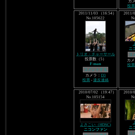
カ
投票
2011/11/03 （16:54）
2011/0
No.105622
N
ニ
トリオ・チャーサール
コ
投票数（5）
カメ
F-man
投票
コメントする
カメラ：
D3
投票
-
違反連絡
2010/07/02 （19:47）
2010/0
No.105154
N
よさこい（HDSC)
ニ
ニコンファン
コ